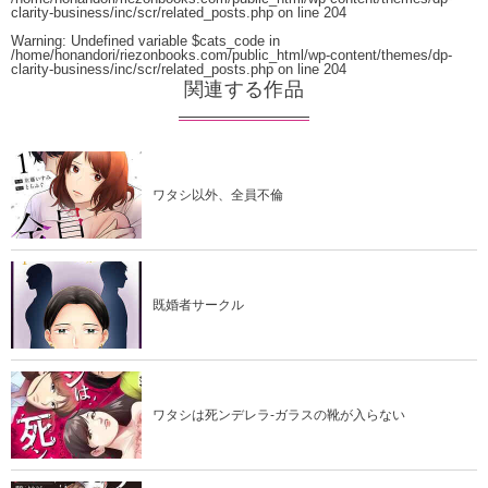
clarity-business/inc/scr/related_posts.php
on line
204
Warning
: Undefined variable $cats_code in
/home/honandori/riezonbooks.com/public_html/wp-content/themes/dp-
clarity-business/inc/scr/related_posts.php
on line
204
関連する作品
ワタシ以外、全員不倫
既婚者サークル
ワタシは死ンデレラ-ガラスの靴が入らない