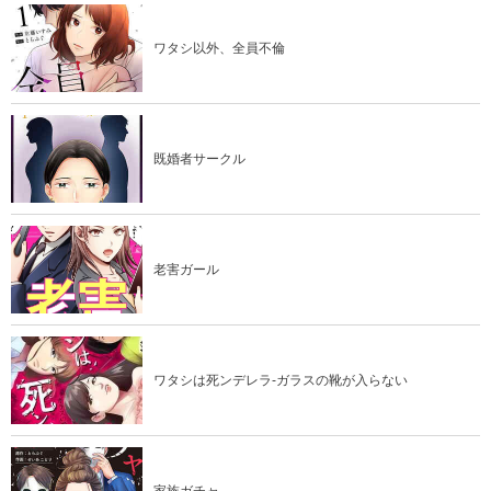
ワタシ以外、全員不倫
既婚者サークル
老害ガール
ワタシは死ンデレラ-ガラスの靴が入らない
家族ガチャ