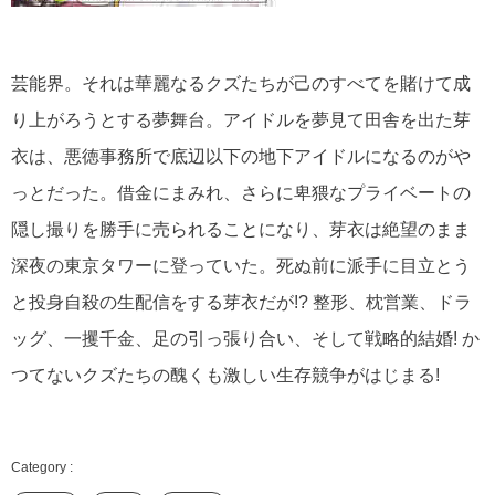
芸能界。それは華麗なるクズたちが己のすべてを賭けて成
り上がろうとする夢舞台。アイドルを夢見て田舎を出た芽
衣は、悪徳事務所で底辺以下の地下アイドルになるのがや
っとだった。借金にまみれ、さらに卑猥なプライベートの
隠し撮りを勝手に売られることになり、芽衣は絶望のまま
深夜の東京タワーに登っていた。死ぬ前に派手に目立とう
と投身自殺の生配信をする芽衣だが!? 整形、枕営業、ドラ
ッグ、一攫千金、足の引っ張り合い、そして戦略的結婚! か
つてないクズたちの醜くも激しい生存競争がはじまる!