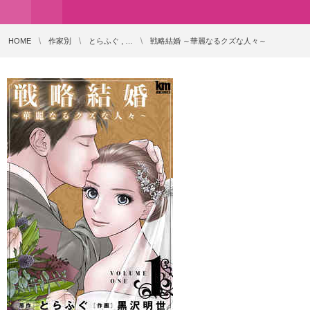
HOME
作家別
とらふぐ , …
戦略結婚 ～華麗なるクズな人々～