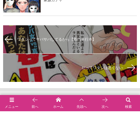
ワタシってサバサバしてるから【紙の単行本】
だってワタシは悪くない
メニュー
前へ
ホーム
先頭へ
次へ
検索
作家別
出版社別